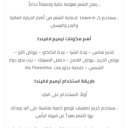
ـ يمنح الشعر نعومة عالية ولمعاناً جذاباً.
ـ يستخدم كـ Leave in لحماية الشعر من أضرار الحرارة العالية
والبحر والبيسين.
أهم مكونات ترميم لافيندا:
فايبر هانس – زبدة الشيا – زبدة الكاكاو – بروتين الأرز –
بروتين الحرير ـ بروتين القمح – حمض الاسيتيك – زيت بذور دوار
الشمس – خلاصة جذور نبات Iris Florentina.
طريقة استخدام ترميم لافيندا:
أولاً: الاستخدام على البارد:
ـ يستخدم كريم تصفيف: توضع كمية مناسبة على اليد ويدلك
بها الشعر بعيداً عن فروة الرأس.