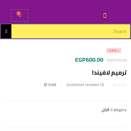
0
Sign in
-14%
EGP
600.00
EGP
700.00
Lost password?
Remember me
ترميم لافيندا
0
Sold:
Log in
customer reviews
0
Create an account
Category:
الكل