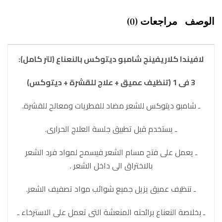
الوصف
مراجعات (0)
لافيندا كلاريفينج شامبو ديتوكس بالنعناع (لتر كامل):
3 فى 1 (تنظيف عميق + علاج للقشرة + ديتوكس)
ـ شامبو ديتوكس للشعر مضاد للفطريات ومعالح للقشرة.
ـ يستخدم قبل تطبيق جلسة العلاج الحرارى.
ـ يعمل على فتح مسام الشعر فيسمح لمواد فرد الشعر
بالاختراق الى داخل الشعر .
ـ تنظيف عميق يزيل جميع شوائب مواد تصفيف الشعر.
ـ بخلاصة النعناع برائحته المنعشة التى تعمل على الاسترخاء ـ