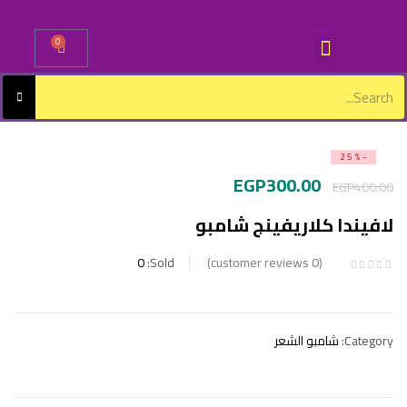
0
Sign in
-25%
EGP
300.00
EGP
400.00
Lost password?
Remember me
لافيندا كلاريفينج شامبو
0
Sold:
Log in
customer reviews
0
Create an account
Category:
شامبو الشعر