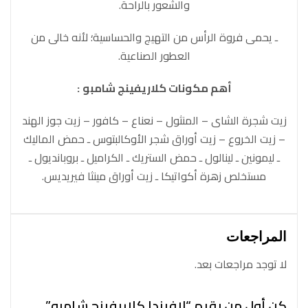
والشعور بالراحة.
ـ يحمى فروة الرأس من التهيج والحساسية؛ لأنه خالى من
العطور الصناعية.
أهم مكونات
كلاريفينج شامبو
:
زيت شجرة الشاى – المنثول – نعناع – كافور – زيت جوز الهند
– زيت الخروع – زيت أوراق شجر الأوكالبتوس ـ حمض الماليك
ـ ليمونين ـ لينالول ـ حمض الستريك ـ الكراميل ـ بروبانديول ـ
مستخلص زهرة أكواتيكا ـ زيت أوراق مينثا فيريديس.
المراجعات
لا توجد مراجعات بعد.
كن أول من يقيم “لافيندا كلاريفينج شامبو”