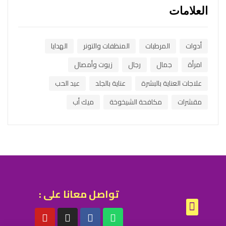
العلامات
أدوات
المرطبات
المنظفات والتونر
الهدايا
امرأة
جمال
رجال
زيوت وأمصال
علاجات العناية بالبشرة
عناية بالجلد
عيد الحب
مقشرات
مكافحة الشيخوخة
ميك أب
تواصل معانا على :
الشروط والاحكام
سياسة الخصوصية
سياسة الاستبدال والاسترجاع