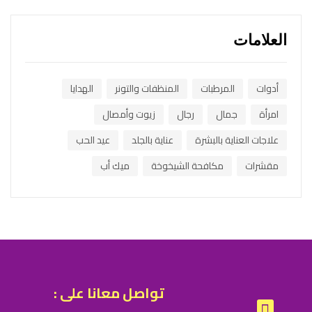
العلامات
أدوات
المرطبات
المنظفات والتونر
الهدايا
امرأة
جمال
رجال
زيوت وأمصال
علاجات العناية بالبشرة
عناية بالجلد
عيد الحب
مقشرات
مكافحة الشيخوخة
ميك أب
تواصل معانا على :