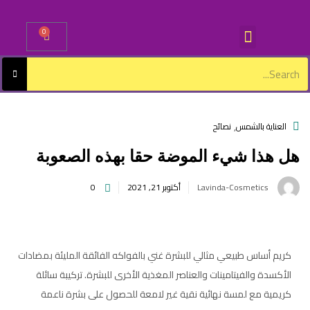
0
Sign in
,
العناية بالشمس
نصائح
هل هذا شيء الموضة حقا بهذه الصعوبة
Lost password?
Remember me
Lavinda-Cosmetics
أكتوبر 21, 2021
0
Log in
Create an account
كريم أساس طبيعي مثالي للبشرة غني بالفواكه الفائقة المليئة بمضادات
الأكسدة والفيتامينات والعناصر المغذية الأخرى للبشرة. تركيبة سائلة
كريمية مع لمسة نهائية نقية غير لامعة للحصول على بشرة ناعمة