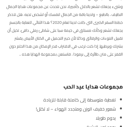
وشيء يجعلك تشعر بالدلال كأميرة. نحن نتحدث عن مجموعات هدايا الجمال
النظيف ، بالطبع – ولدينا باقة من الجمال لنفسك أو لشخص تحبه. هل تتذكر
خطط السفر الكبرى التي كانت لدينا لعام 2020؟ هذا الثنائي للعناية بالجسم
يجعلك تشعر وكأنك مستلق في خيمة سبا على شاطئ رملي دافئ. تخيل أن
تقبيل النتوءات والرقائق وداعًا لأن خبير التجميل في الكتان الأبيض يقشر
بشرتك ويرطبها. إذا كنت ترغب في الاقتراب قدر الإمكان من هذا الحلم دون
القفز على متن طائرة إلى برمودا ، فاستعن بمجموعة الهدايا هذه ..
مجموعات هدايا عيد الحب
تغطية متوسطة إلى كاملة قابلة للزيادة
شعور خفيف الوزن ومتجدد الهواء – لا تكتل!
يدوم طويلا