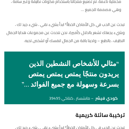
مخملية ناعمة. تم تصنيع منتجاتنا باستخدام مكونات نظيفة وغير سامة ،
وهي مصممة للجميع …
تبحث عن الحب في كل الأماكن الخطأ؟ ابدأ بشيء نقي ، شيء جيد لك ،
وشيء يجعلك تشعر بالدلال كأميرة. نحن نتحدث عن مجموعات هدايا الجمال
النظيف ، بالطبع – ولدينا باقة من الجمال لنفسك أو لشخص تحبه.
“مثالي للأشخاص النشطين الذين
يريدون منتجًا يمتص يمتص يمتص
بسرعة وسهولة مع جميع الفوائد …”
كودي فيشر
– مانشستر ، كنتاكي 39495
تركيبة سائلة كريمية
تبحث عن الحب في كل الأماكن الخطأ؟ ابدأ بشيء نقي ، شيء جيد لك ،