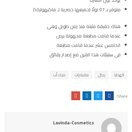
يوحد لون البشرة
متوفر بـ 07 لونًا (جميعها حصرية لـ ماكيهوليك!)
هناك حقيقة مثبتة منذ زمن طويل وهي
عندما قامت مطبعة مجهولة برص
الخامس عشر عندما قامت مطبعة
في ستينيّات هذا القرن مع إصدار رقائق
الهدايا
رجال
مقشرات
ميك أب
Share:
Lavinda-Cosmetics